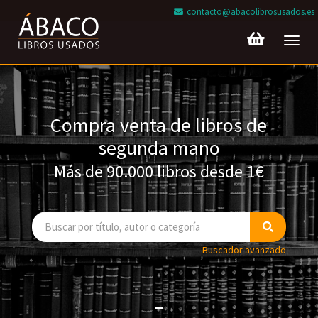
contacto@abacolibrosusados.es
Toggl
navig
Compra venta de libros de
segunda mano
Más de 90.000 libros desde 1€
Buscador avanzado