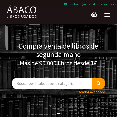
contacto@abacolibrosusados.es
Toggl
navig
Compra venta de libros de
segunda mano
Más de 90.000 libros desde 1€
Buscador avanzado