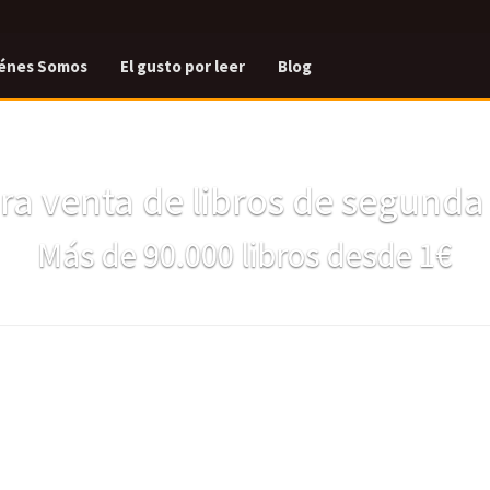
énes Somos
El gusto por leer
Blog
a venta de libros de segund
Más de 90.000 libros desde 1€