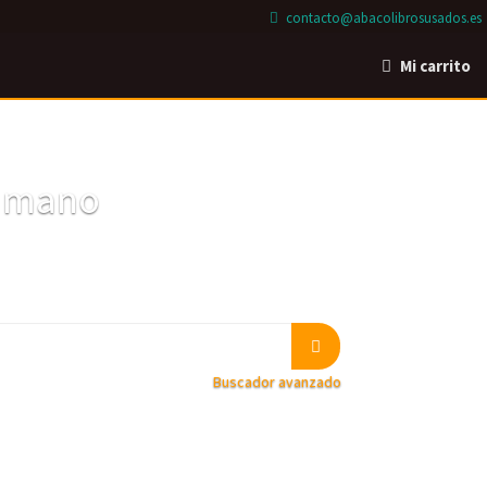
contacto@abacolibrosusados.es
Mi carrito
a mano
Buscador avanzado