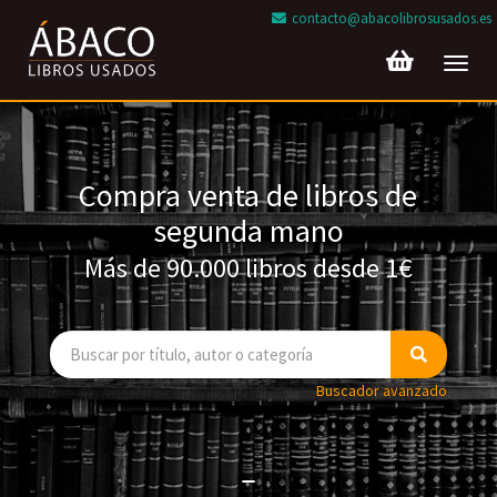
contacto@abacolibrosusados.es
Toggl
navig
Compra venta de libros de
segunda mano
Más de 90.000 libros desde 1€
Buscador avanzado