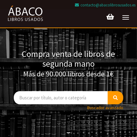
contacto@abacolibrosusados.es
Toggl
navig
Compra venta de libros de
segunda mano
Más de 90.000 libros desde 1€
Buscador avanzado