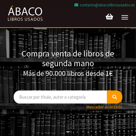
contacto@abacolibrosusados.es
Toggl
navig
Compra venta de libros de
segunda mano
Más de 90.000 libros desde 1€
Buscador avanzado