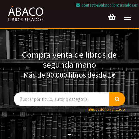
contacto@abacolibrosusados.es
Toggl
navig
Compra venta de libros de
segunda mano
Más de 90.000 libros desde 1€
Buscador avanzado