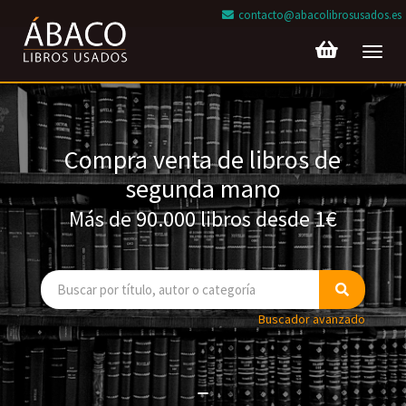
contacto@abacolibrosusados.es
Toggl
navig
Compra venta de libros de
segunda mano
Más de 90.000 libros desde 1€
Buscador avanzado