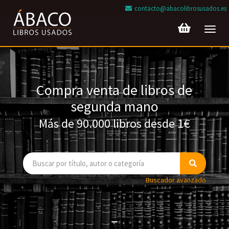
contacto@abacolibrosusados.es
Toggl
navig
Compra venta de libros de
segunda mano
Más de 90.000 libros desde 1€
Buscador avanzado