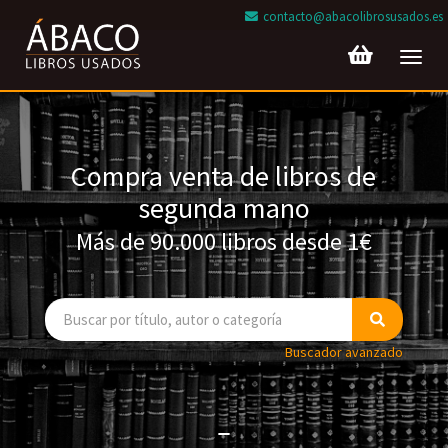
contacto@abacolibrosusados.es
Toggl
navig
Compra venta de libros de
segunda mano
Más de 90.000 libros desde 1€
Buscador avanzado