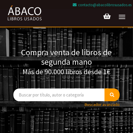
contacto@abacolibrosusados.es
Toggl
navig
Compra venta de libros de
segunda mano
Más de 90.000 libros desde 1€
Buscador avanzado