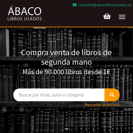
contacto@abacolibrosusados.es
Toggl
navig
Compra venta de libros de
segunda mano
Más de 90.000 libros desde 1€
Buscador avanzado