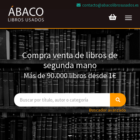
contacto@abacolibrosusados.es
Toggl
navig
Compra venta de libros de
segunda mano
Más de 90.000 libros desde 1€
Buscador avanzado