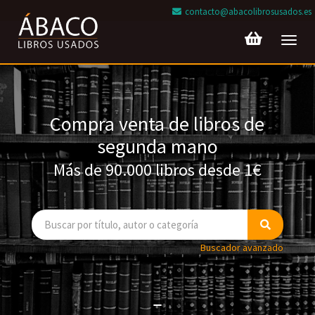
contacto@abacolibrosusados.es
Toggl
navig
Compra venta de libros de
segunda mano
Más de 90.000 libros desde 1€
Buscador avanzado