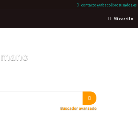
contacto@abacolibrosusados.es
Mi carrito
a mano
Buscador avanzado