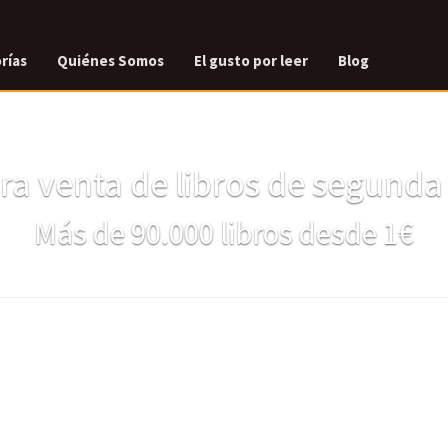
rías
Quiénes Somos
El gusto por leer
Blog
a venta de libros de segund
Más de 90.000 libros desde 1€