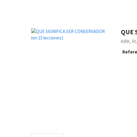
QUE 
KIRK, R
Refere