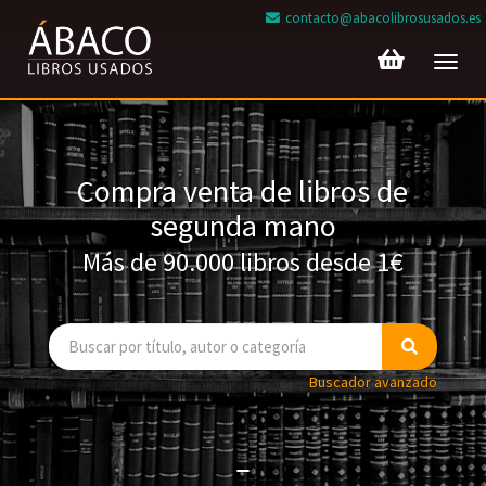
contacto@abacolibrosusados.es
Toggl
navig
Compra venta de libros de
segunda mano
Más de 90.000 libros desde 1€
Buscador avanzado