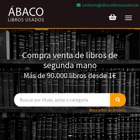
contacto@abacolibrosusados.es
Toggl
navig
Compra venta de libros de
segunda mano
Más de 90.000 libros desde 1€
Buscador avanzado