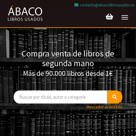
contacto@abacolibrosusados.es
Toggl
navig
Compra venta de libros de
segunda mano
Más de 90.000 libros desde 1€
Buscador avanzado