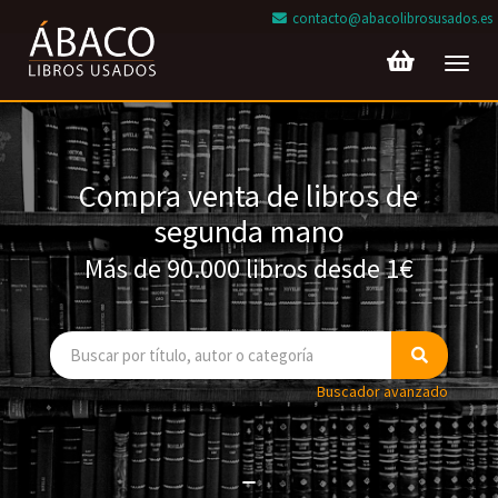
contacto@abacolibrosusados.es
Toggl
navig
Compra venta de libros de
segunda mano
Más de 90.000 libros desde 1€
Buscador avanzado