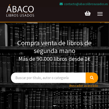
contacto@abacolibrosusados.es
Toggl
navig
Compra venta de libros de
segunda mano
Más de 90.000 libros desde 1€
Buscador avanzado