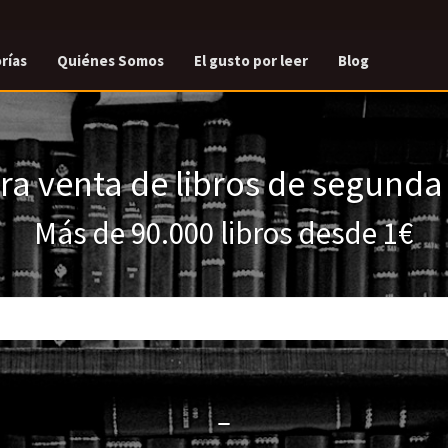
rías
Quiénes Somos
El gusto por leer
Blog
a venta de libros de segund
Más de 90.000 libros desde 1€