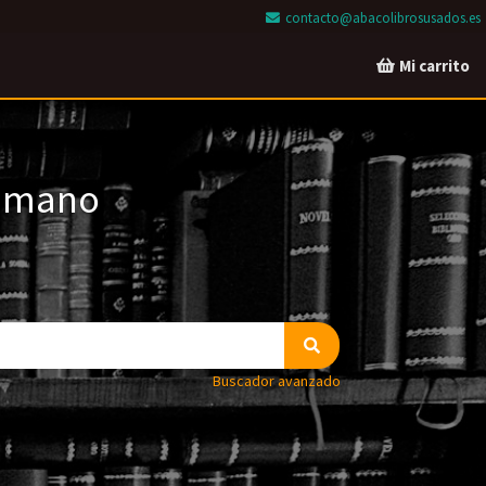
contacto@abacolibrosusados.es
Mi carrito
a mano
Buscador avanzado