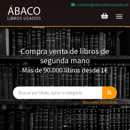
contacto@abacolibrosusados.es
Toggl
navig
Compra venta de libros de
segunda mano
Más de 90.000 libros desde 1€
Buscador avanzado