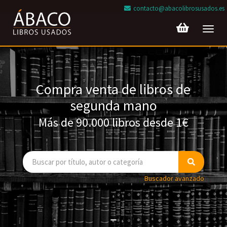
contacto@abacolibrosusados.es
Toggl
navig
Compra venta de libros de
segunda mano
Más de 90.000 libros desde 1€
Buscador avanzado