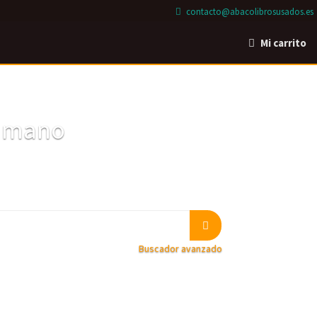
contacto@abacolibrosusados.es
Mi carrito
a mano
Buscador avanzado