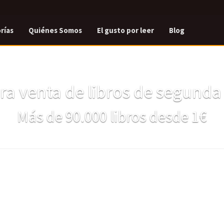
rías
Quiénes Somos
El gusto por leer
Blog
a venta de libros de segund
Más de 90.000 libros desde 1€