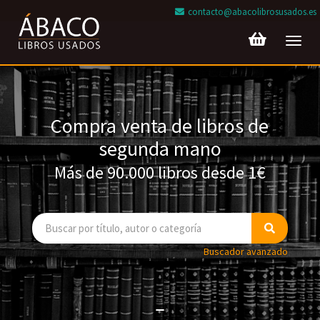
contacto@abacolibrosusados.es
Toggl
navig
Compra venta de libros de
segunda mano
Más de 90.000 libros desde 1€
Buscador avanzado