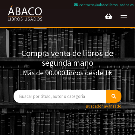
contacto@abacolibrosusados.es
Toggl
navig
Compra venta de libros de
segunda mano
Más de 90.000 libros desde 1€
Buscador avanzado