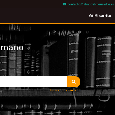
contacto@abacolibrosusados.es
Mi carrito
a mano
Buscador avanzado