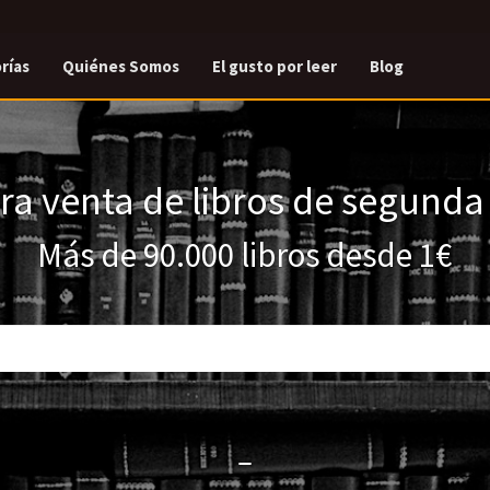
rías
Quiénes Somos
El gusto por leer
Blog
a venta de libros de segund
Más de 90.000 libros desde 1€