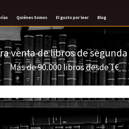
rías
Quiénes Somos
El gusto por leer
Blog
a venta de libros de segund
Más de 90.000 libros desde 1€