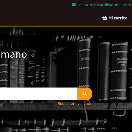
contacto@abacolibrosusados.es
Mi carrito
a mano
Buscador avanzado