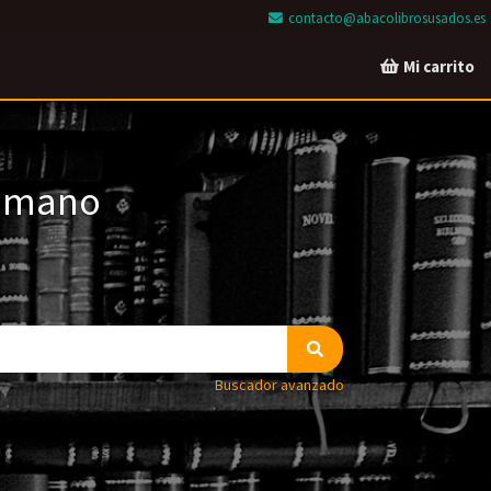
contacto@abacolibrosusados.es
Mi carrito
a mano
Buscador avanzado