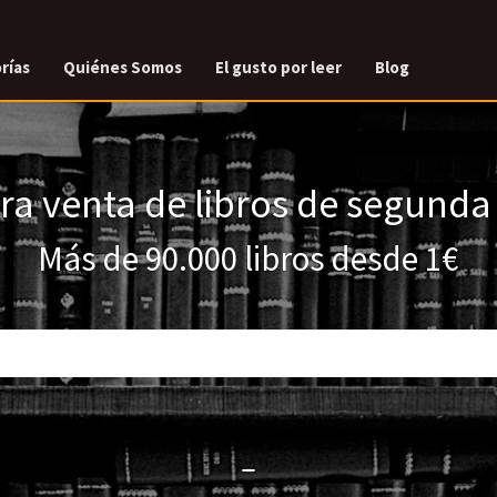
rías
Quiénes Somos
El gusto por leer
Blog
a venta de libros de segund
Más de 90.000 libros desde 1€