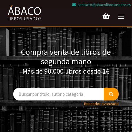
contacto@abacolibrosusados.es
Toggl
navig
Compra venta de libros de
segunda mano
Más de 90.000 libros desde 1€
Buscador avanzado