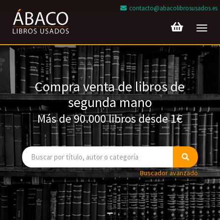
contacto@abacolibrosusados.es
Toggl
navig
Compra venta de libros de
segunda mano
Más de 90.000 libros desde 1€
Buscador avanzado