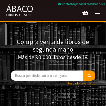
contacto@abacolibrosusados.es
Toggl
navig
Compra venta de libros de
segunda mano
Más de 90.000 libros desde 1€
Buscador avanzado