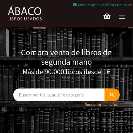
contacto@abacolibrosusados.es
Toggl
navig
Compra venta de libros de
segunda mano
Más de 90.000 libros desde 1€
Buscador avanzado