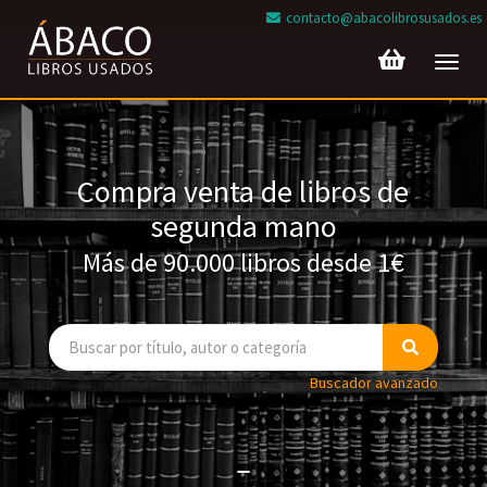
contacto@abacolibrosusados.es
Toggl
navig
Compra venta de libros de
segunda mano
Más de 90.000 libros desde 1€
Buscador avanzado