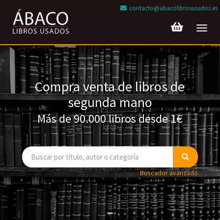
contacto@abacolibrosusados.es
Toggl
navig
Compra venta de libros de
segunda mano
Más de 90.000 libros desde 1€
Buscador avanzado