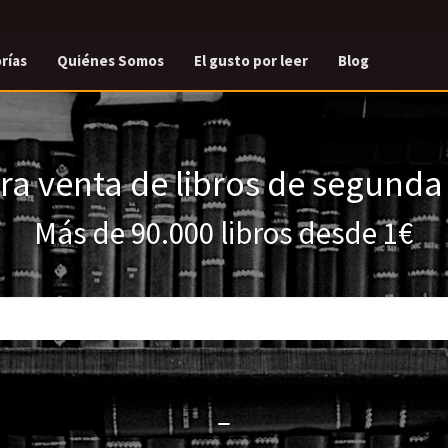
rías
Quiénes Somos
El gusto por leer
Blog
a venta de libros de segund
Más de 90.000 libros desde 1€