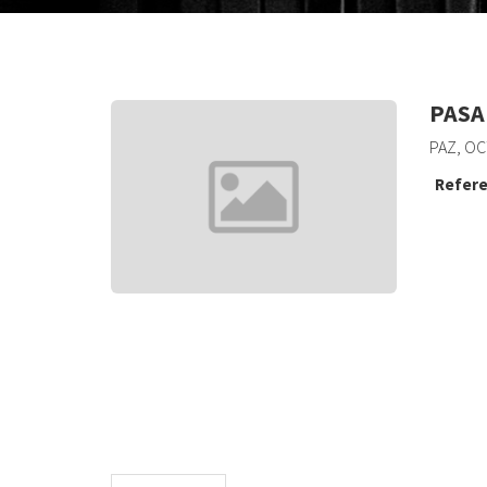
PASA
PAZ, OC
Refere