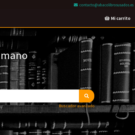
contacto@abacolibrosusados.es
Mi carrito
a mano
Buscador avanzado