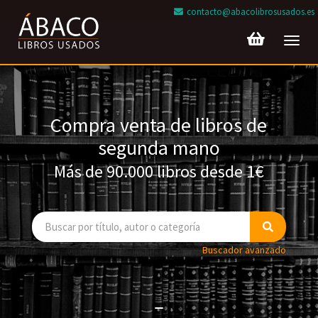
contacto@abacolibrosusados.es
Toggl
navig
Compra venta de libros de
segunda mano
Más de 90.000 libros desde 1€
Buscador avanzado