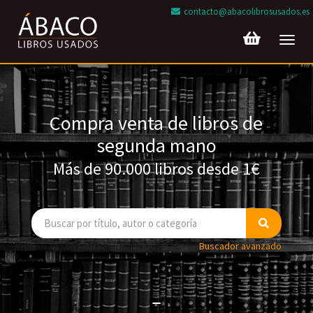
contacto@abacolibrosusados.es
Toggl
navig
Compra venta de libros de
segunda mano
Más de 90.000 libros desde 1€
Buscador avanzado