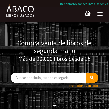
contacto@abacolibrosusados.es
Toggl
navig
Compra venta de libros de
segunda mano
Más de 90.000 libros desde 1€
Buscador avanzado