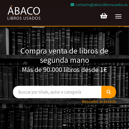
contacto@abacolibrosusados.es
Toggl
navig
Compra venta de libros de
segunda mano
Más de 90.000 libros desde 1€
Buscador avanzado