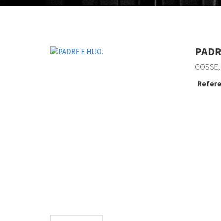
PADR
GOSSE,
Refere