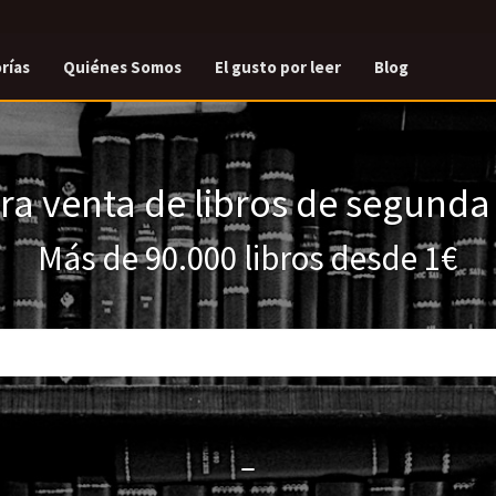
rías
Quiénes Somos
El gusto por leer
Blog
a venta de libros de segund
Más de 90.000 libros desde 1€