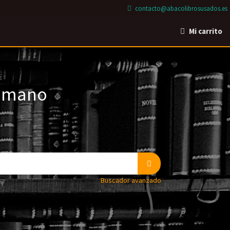
contacto@abacolibrosusados.es
Mi carrito
a mano
Buscador avanzado