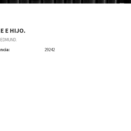
E E HIJO.
 EDMUND.
ncia:
29242