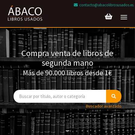
contacto@abacolibrosusados.es
Toggl
navig
Compra venta de libros de
segunda mano
Más de 90.000 libros desde 1€
Buscador avanzado