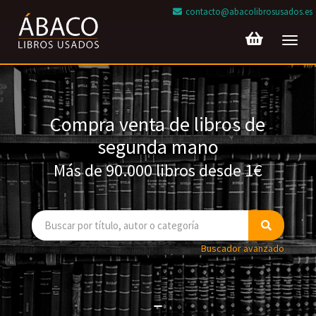
contacto@abacolibrosusados.es
Toggl
navig
Compra venta de libros de
segunda mano
Más de 90.000 libros desde 1€
Buscador avanzado