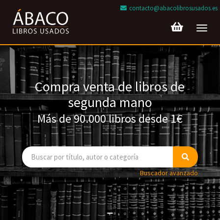
contacto@abacolibrosusados.es
Toggl
navig
Compra venta de libros de
segunda mano
Más de 90.000 libros desde 1€
Buscador avanzado