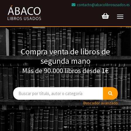
contacto@abacolibrosusados.es
Toggl
navig
Compra venta de libros de
segunda mano
Más de 90.000 libros desde 1€
Buscador avanzado