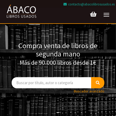
contacto@abacolibrosusados.es
Toggl
navig
Compra venta de libros de
segunda mano
Más de 90.000 libros desde 1€
Buscador avanzado