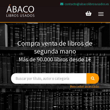
contacto@abacolibrosusados.es
Toggl
navig
Compra venta de libros de
segunda mano
Más de 90.000 libros desde 1€
Buscador avanzado