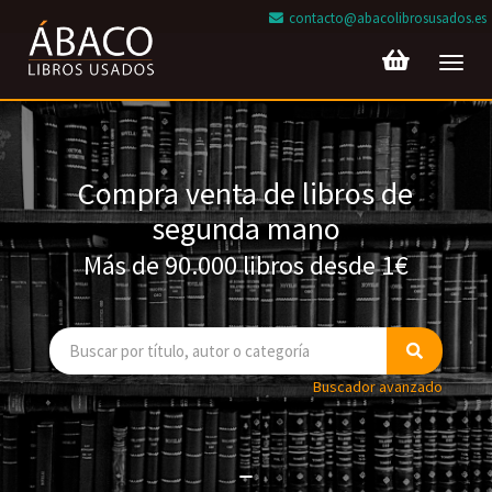
contacto@abacolibrosusados.es
Toggl
navig
Compra venta de libros de
segunda mano
Más de 90.000 libros desde 1€
Buscador avanzado