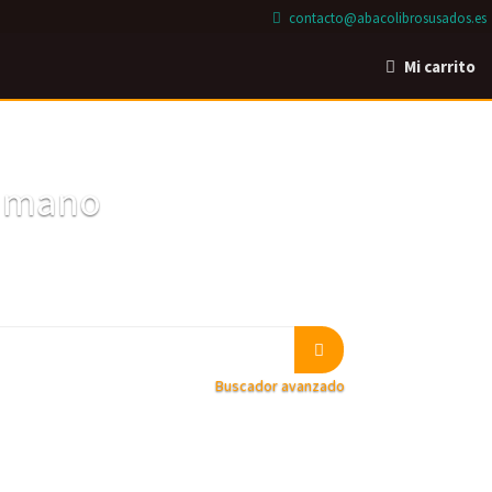
contacto@abacolibrosusados.es
Mi carrito
a mano
Buscador avanzado