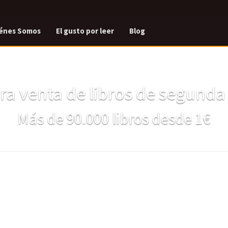
énes Somos
El gusto por leer
Blog
a venta de libros de segund
Más de 90.000 libros desde 1€