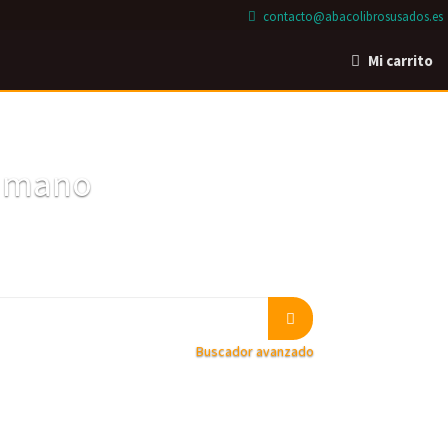
contacto@abacolibrosusados.es
Mi carrito
a mano
Buscador avanzado