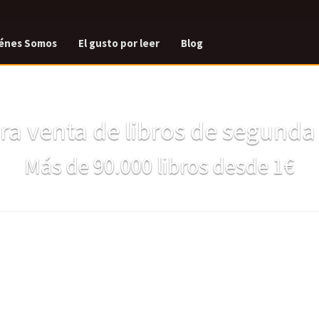
énes Somos
El gusto por leer
Blog
a venta de libros de segund
Más de 90.000 libros desde 1€